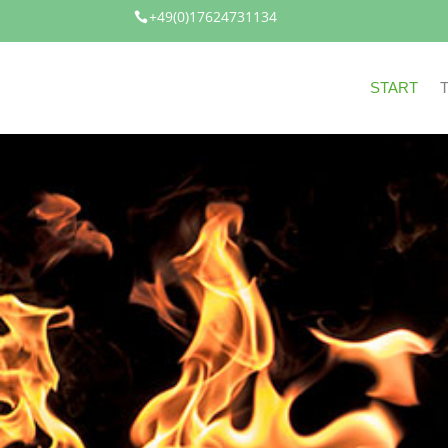
+49(0)17624731134

START