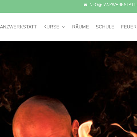
INFO@TANZWERKSTATT

TANZWERKSTATT
KURSE
RÄUME
SCHULE
FEUER